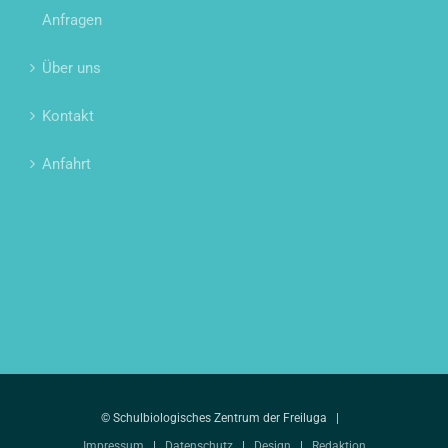
Anfragen
Über uns
Kontakt
Anfahrt
© Schulbiologisches Zentrum der Freiluga |
Impressum
|
Datenschutz
|
Design
|
Redaktion