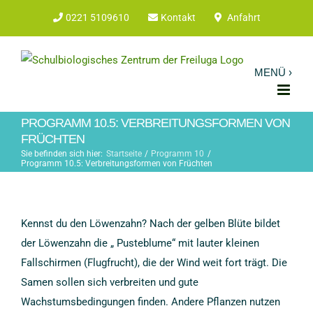
Zum
0221 5109610
Kontakt
Anfahrt
Inhalt
springen
PROGRAMM 10.5: VERBREITUNGSFORMEN VON
FRÜCHTEN
Sie befinden sich hier:
Startseite
Programm 10
Programm 10.5: Verbreitungsformen von Früchten
Kennst du den Löwenzahn? Nach der gelben Blüte bildet
der Löwenzahn die „ Pusteblume“ mit lauter kleinen
Fallschirmen (Flugfrucht), die der Wind weit fort trägt. Die
Samen sollen sich verbreiten und gute
Wachstumsbedingungen finden. Andere Pflanzen nutzen