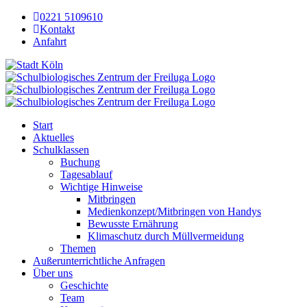
Zum
0221 5109610
Inhalt
Kontakt
springen
Anfahrt
Stadt
Köln
Start
Aktuelles
Schulklassen
Buchung
Tagesablauf
Wichtige Hinweise
Mitbringen
Medienkonzept/Mitbringen von Handys
Bewusste Ernährung
Klimaschutz durch Müllvermeidung
Themen
Außerunterrichtliche Anfragen
Über uns
Geschichte
Team